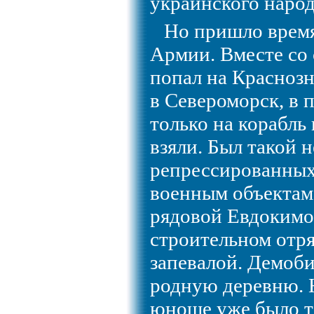
украинского народ
Но пришло время
Армии. Вместе со
попал на Красноз
в Североморск, в 
только на корабль 
взяли. Был такой 
репрессированных
военным объектам 
рядовой Евдокимо
строительном отр
запевалой. Демоб
родную деревню. 
юноше уже было т