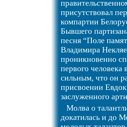
правительственном
присутствовал пе
компартии Белору
Бывшего партизан
песня “Поле памя
Владимира Некляе
проникновенно сп
первого человека 
сильным, что он р
присвоении Евдок
заслуженного арти
Молва о талантл
докатилась и до М
молодых талантов