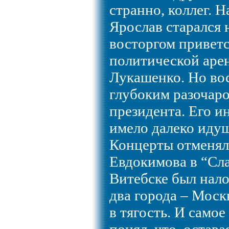
странно, коллег. 
Ярослав старался н
восторгом приветс
политической аре
Лукашенко. Но вос
глубоким разочар
президента. Его 
имело далеко идущ
Концерты отменяли
Евдокимова в “Сла
Витебске был нало
два города – Моск
в тягость. И само