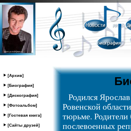
[Архив]
Би
[Биография]
Родился Ярослав 
[Дискография]
Ровенской области
[Фотоальбом]
тюрьме. Родители
[Гостевая книга]
послевоенных реп
[Сайты друзей]